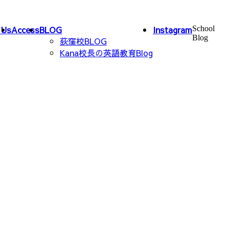
 Us
Access
BLOG
Instagram
School
Blog
荻窪校BLOG
Kana校長の英語教育Blog