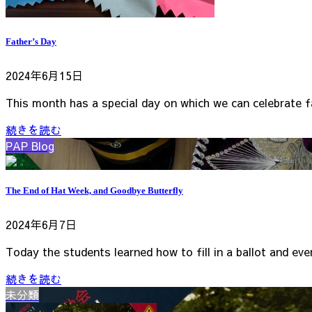
Father’s Day
2024年6月15日
This month has a special day on which we can celebrate f
続きを読む
PAP Blog
The End of Hat Week, and Goodbye Butterfly
2024年6月7日
Today the students learned how to fill in a ballot and eve
続きを読む
未分類