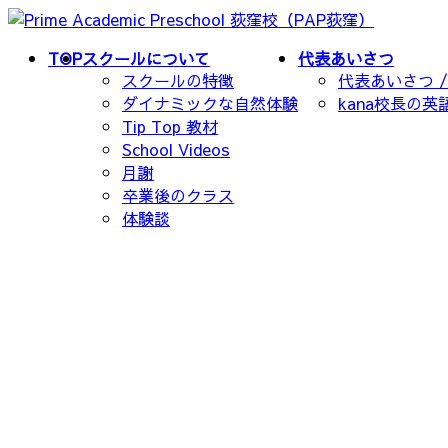
コ
ナ
ン
ビ
TOP
スクールについて
代表あいさつ
テ
ゲ
スクールの特徴
代表あいさつ / O
ン
ー
ダイナミックな自然体験
kana校長の英語
ツ
シ
Tip Top 教材
へ
ョ
School Videos
ス
ン
月謝
キ
に
卒業後のクラス
ッ
移
体験談
プ
動