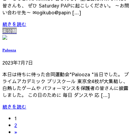
皆さんも、 ぜひ Saturday PAPに起こしください。 ～お問
い合わせ先～ ✉ogikubo@papin […]
続きを読む
未分類
Palooza
2023年7月7日
本日は待ちに待った合同運動会"Palooza "当日でした。 プ
ライムアカデミック プリスクール 東京全4校が大集結し、
白熱したゲームや パフォーマンスを保護者の皆さんに披露
しました。 この日のために 毎日 ダンスや 応 […]
続きを読む
固
1
投
定
固
2
稿
ペ
定
»