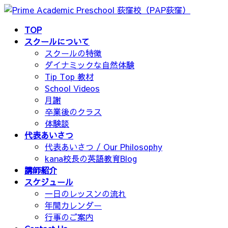
コ
ナ
ン
ビ
TOP
テ
ゲ
スクールについて
ン
ー
スクールの特徴
ツ
シ
ダイナミックな自然体験
へ
ョ
Tip Top 教材
ス
ン
School Videos
キ
に
月謝
ッ
移
卒業後のクラス
プ
動
体験談
代表あいさつ
代表あいさつ / Our Philosophy
kana校長の英語教育Blog
講師紹介
スケジュール
一日のレッスンの流れ
年間カレンダー
行事のご案内