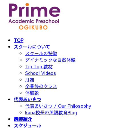
コ
ナ
ン
ビ
テ
ゲ
ン
ー
ツ
シ
へ
ョ
TOP
ス
ン
スクールについて
キ
に
スクールの特徴
ッ
移
ダイナミックな自然体験
プ
動
Tip Top 教材
School Videos
月謝
卒業後のクラス
体験談
代表あいさつ
代表あいさつ / Our Philosophy
kana校長の英語教育Blog
講師紹介
スケジュール