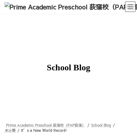
コ
ナ
ン
ビ
テ
ゲ
ン
ー
ツ
シ
へ
ョ
ス
ン
キ
に
ッ
移
プ
動
School Blog
Prime Academic Preschool 荻窪校（PAP荻窪）
School Blog
未分類
It’s a New World Record!