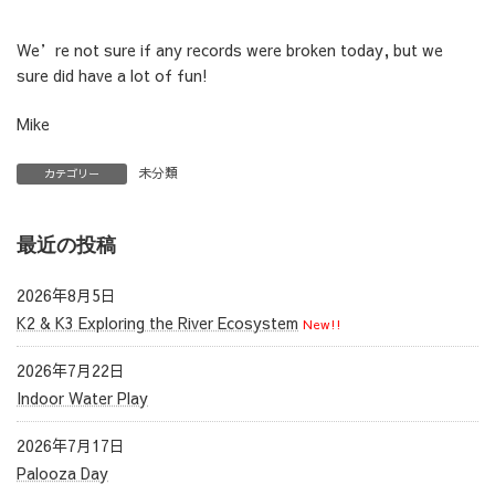
We’re not sure if any records were broken today, but we
sure did have a lot of fun!
Mike
未分類
カテゴリー
最近の投稿
2026年8月5日
K2 & K3 Exploring the River Ecosystem
New!!
2026年7月22日
Indoor Water Play
2026年7月17日
Palooza Day