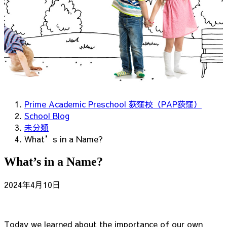
Prime Academic Preschool 荻窪校（PAP荻窪）
School Blog
未分類
What’s in a Name?
What’s in a Name?
2024年4月10日
Today we learned about the importance of our own