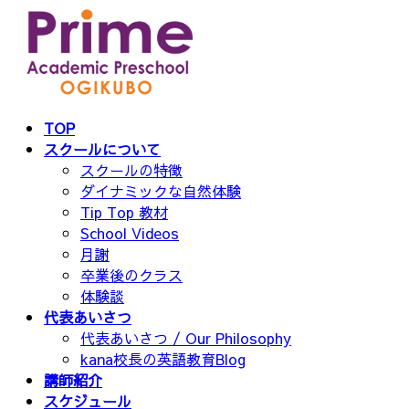
コ
ナ
ン
ビ
テ
ゲ
ン
ー
ツ
シ
へ
ョ
TOP
ス
ン
スクールについて
キ
に
スクールの特徴
ッ
移
ダイナミックな自然体験
プ
動
Tip Top 教材
School Videos
月謝
卒業後のクラス
体験談
代表あいさつ
代表あいさつ / Our Philosophy
kana校長の英語教育Blog
講師紹介
スケジュール