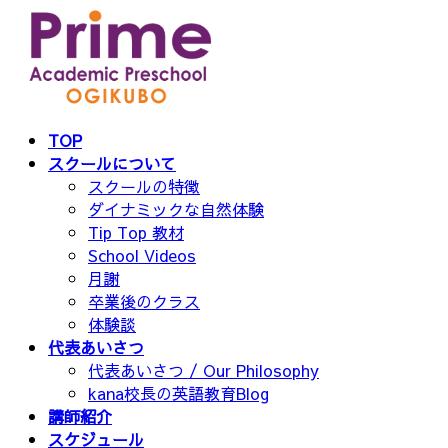
コ
ナ
ン
ビ
テ
ゲ
ン
ー
ツ
シ
へ
ョ
TOP
ス
ン
スクールについて
キ
に
スクールの特徴
ッ
移
ダイナミックな自然体験
プ
動
Tip Top 教材
School Videos
月謝
卒業後のクラス
体験談
代表あいさつ
代表あいさつ / Our Philosophy
kana校長の英語教育Blog
講師紹介
スケジュール