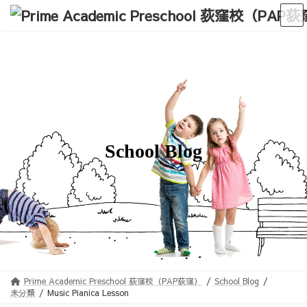
コ
ナ
ン
ビ
テ
ゲ
ン
ー
ツ
シ
へ
ョ
ス
ン
キ
に
ッ
移
プ
動
School Blog
Prime Academic Preschool 荻窪校（PAP荻窪）
School Blog
未分類
Music Pianica Lesson