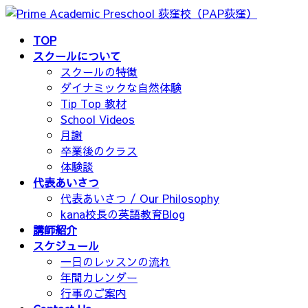
コ
ナ
ン
ビ
TOP
テ
ゲ
スクールについて
ン
ー
スクールの特徴
ツ
シ
ダイナミックな自然体験
へ
ョ
Tip Top 教材
ス
ン
School Videos
キ
に
月謝
ッ
移
卒業後のクラス
プ
動
体験談
代表あいさつ
代表あいさつ / Our Philosophy
kana校長の英語教育Blog
講師紹介
スケジュール
一日のレッスンの流れ
年間カレンダー
行事のご案内