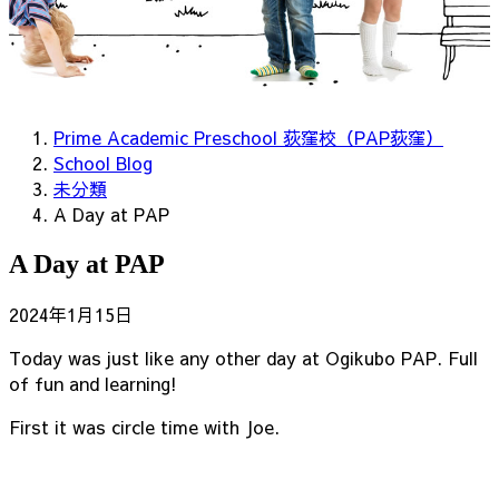
Prime Academic Preschool 荻窪校（PAP荻窪）
School Blog
未分類
A Day at PAP
A Day at PAP
2024年1月15日
Today was just like any other day at Ogikubo PAP. Full
of fun and learning!
First it was circle time with Joe.