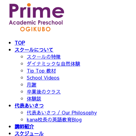
コ
ナ
ン
ビ
テ
ゲ
ン
ー
ツ
シ
へ
ョ
TOP
ス
ン
スクールについて
キ
に
スクールの特徴
ッ
移
ダイナミックな自然体験
プ
動
Tip Top 教材
School Videos
月謝
卒業後のクラス
体験談
代表あいさつ
代表あいさつ / Our Philosophy
kana校長の英語教育Blog
講師紹介
スケジュール