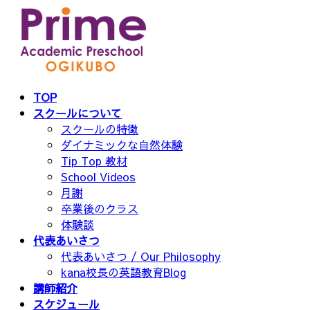
コ
ナ
ン
ビ
テ
ゲ
ン
ー
ツ
シ
へ
ョ
TOP
ス
ン
スクールについて
キ
に
スクールの特徴
ッ
移
ダイナミックな自然体験
プ
動
Tip Top 教材
School Videos
月謝
卒業後のクラス
体験談
代表あいさつ
代表あいさつ / Our Philosophy
kana校長の英語教育Blog
講師紹介
スケジュール